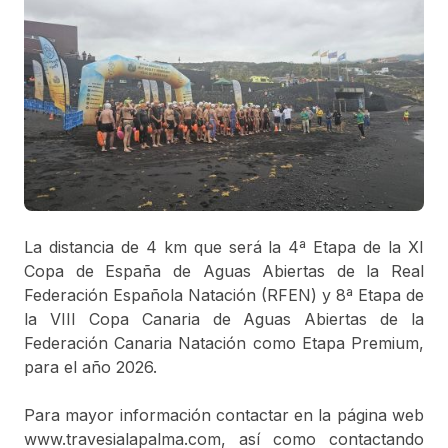
CookieScriptConsent
.bbaja.es
1 month
El servicio Cookie-
Script.com utiliza
esta cookie para
recordar las
preferencias de
consentimiento de
cookies del
visitante. Es
necesario que el
banner de cookies
de Cookie-
Script.com
funcione
correctamente.
La distancia de 4 km que será la 4ª Etapa de la XI
Copa de España de Aguas Abiertas de la Real
Nombre
Dominio
Vencimiento
Descripción
Federación Española Natación (RFEN) y 8ª Etapa de
[abcdef0123456789]
www.bbaja.es
Session
{32}
la VIII Copa Canaria de Aguas Abiertas de la
Federación Canaria Natación como Etapa Premium,
para el año 2026.
Para mayor información contactar en la página web
www.travesialapalma.com, así como contactando