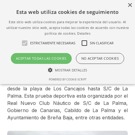
×
Esta web utiliza cookies de seguimiento
Este sitio web utiliza cookies para mejorar la experiencia del usuario. Al
utilizar nuestro sitio web, acepta todas las cookies de acuerdo con nuestra
política de cookies.
Detalles
La Playa de Los Cancajos
ESTRICTAMENTE NECESARIAS
SIN CLASIFICAR
acoge la XIII Travesía a nado
“Isla de La Palma”
ACEPTAR TODAS LAS COOKIES
NO ACEPTAR COOKIES
MOSTRAR DETALLES
El sábado 6 de junio a las 8 hs saldrá la prueba de 4
POWERED BY COOKIE-SCRIPT
kms. de la XIII Travesía a Nado “Isla de La Palma”,
desde la playa de Los Cancajos hasta S/C de La
Estrictamente necesarias
Sin clasificar
Palma. Esta prueba deportiva esta organizada por el
Real Nuevo Club Náutico de S/C de La Palma,
Las cookies estrictamente necesarias permiten la funcionalidad central del
Gobierno de Canarias, Cabildo de La Palma y el
sitio web, como el inicio de sesión del usuario y la administración de la
cuenta. El sitio web no puede utilizarse correctamente sin las cookies
Ayuntamiento de Breña Baja, entre otras entidades.
estrictamente necesarias.
Nombre
Dominio
Vencimiento
Descripción